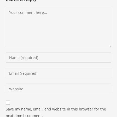
Comment
Enter
your
name
Enter
or
your
username
email
Enter
to
address
your
comment
to
website
comment
URL
Save my name, email, and website in this browser for the
(optional)
next time I comment.