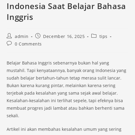
Indonesia Saat Belajar Bahasa
Inggris
Post
Post
Post
admin
December 16, 2025
tips
author:
published:
category:
Post
0 Comments
comments:
Belajar Bahasa Inggris sebenarnya bukan hal yang
mustahil. Tapi kenyataannya, banyak orang Indonesia yang
sudah belajar bertahun-tahun tetap merasa sulit lancar.
Bukan karena kurang pintar, melainkan karena sering
terjebak pada kesalahan yang sama sejak awal belajar.
Kesalahan-kesalahan ini terlihat sepele, tapi efeknya bisa
membuat progres jadi lambat atau bahkan berhenti sama
sekali.
Artikel ini akan membahas kesalahan umum yang sering